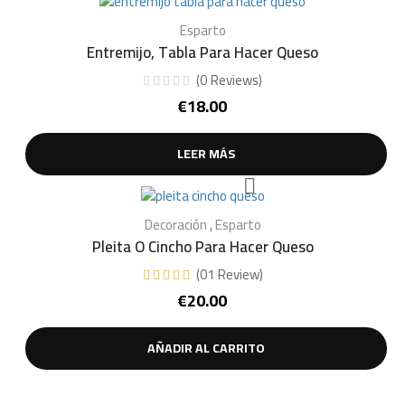
Esparto
Entremijo, Tabla Para Hacer Queso
(
0
Reviews
)
€
18.00
LEER MÁS
Decoración
,
Esparto
Pleita O Cincho Para Hacer Queso
(
01
Review
)
€
20.00
AÑADIR AL CARRITO