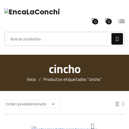
0
0
Products
search
cincho
Inicio
Productos etiquetados “cincho”