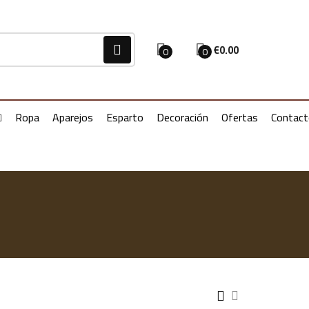
€
0.00
0
0
Ropa
Aparejos
Esparto
Decoración
Ofertas
Contac