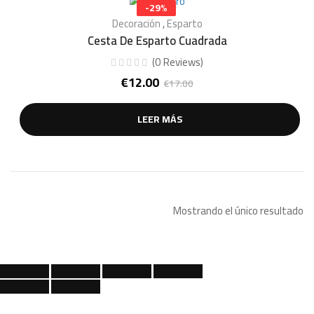
-29%
Decoración
,
Esparto
Cesta De Esparto Cuadrada
(
0
Reviews
)
€
12.00
€
17.00
El
El
precio
precio
original
actual
LEER MÁS
era:
es:
€17.00.
€12.00.
Mostrando el único resultado