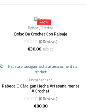
-40%
Bolsos
,
Ofertas
Bolso De Crochet Con Paisaje
(
0
Reviews
)
€
30.00
€
50.00
El
El
precio
precio
original
actual
era:
es:
€50.00.
€30.00.
Uncategorized
Rebeca O Cárdigan Hecha Artesanalmente
A Crochet
(
0
Reviews
)
€
80.00