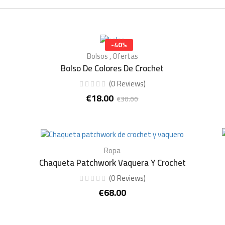
-40%
Bolsos
,
Ofertas
Bolso De Colores De Crochet
(
0
Reviews
)
€
18.00
€
30.00
El
El
precio
precio
original
actual
era:
es:
€30.00.
€18.00.
Ropa
Chaqueta Patchwork Vaquera Y Crochet
(
0
Reviews
)
€
68.00