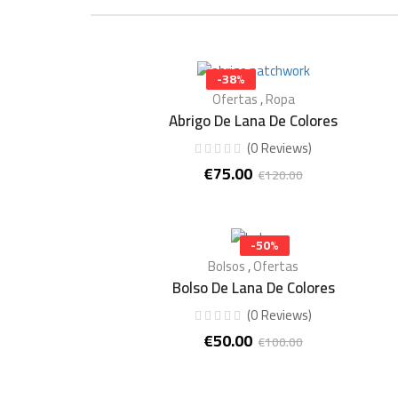
-38%
Ofertas
,
Ropa
Abrigo De Lana De Colores
(
0
Reviews
)
€
75.00
€
120.00
El
El
precio
precio
original
actual
era:
es:
-50%
€120.00.
€75.00.
Bolsos
,
Ofertas
Bolso De Lana De Colores
(
0
Reviews
)
€
50.00
€
100.00
El
El
precio
precio
original
actual