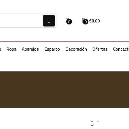
€
0.00
0
0
Ropa
Aparejos
Esparto
Decoración
Ofertas
Contac