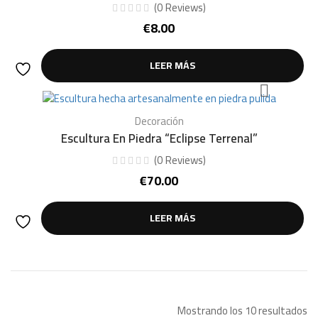
(
0
Reviews
)
€
8.00
LEER MÁS
Decoración
Escultura En Piedra “Eclipse Terrenal”
(
0
Reviews
)
€
70.00
LEER MÁS
Mostrando los 10 resultados