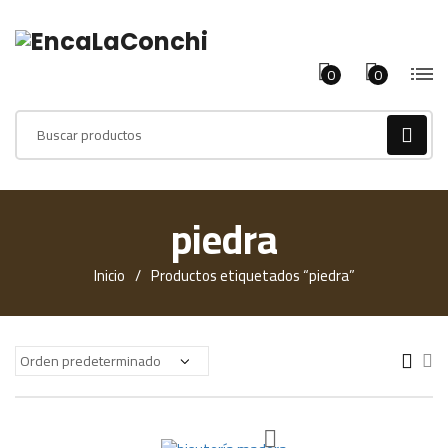
0
0
Products
search
piedra
Inicio
Productos etiquetados “piedra”