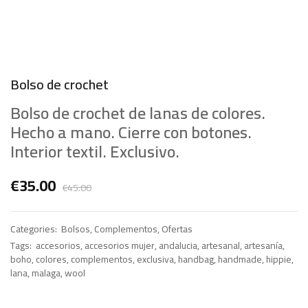
Bolso de crochet
Bolso de crochet de lanas de colores.
Hecho a mano. Cierre con botones.
Interior textil. Exclusivo.
El
El
€
35.00
€
45.00
precio
precio
original
actual
era:
es:
Categories:
Bolsos
,
Complementos
,
Ofertas
€45.00.
€35.00.
Tags:
accesorios
,
accesorios mujer
,
andalucia
,
artesanal
,
artesanía
,
boho
,
colores
,
complementos
,
exclusiva
,
handbag
,
handmade
,
hippie
,
lana
,
malaga
,
wool