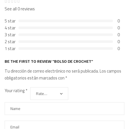
See all 0 reviews
5 star
0
4 star
0
3 star
0
2 star
0
1 star
0
BE THE FIRST TO REVIEW “BOLSO DE CROCHET”
Tu dirección de correo electrónico no será publicada.
Los campos
obligatorios están marcados con
*
Your rating
*