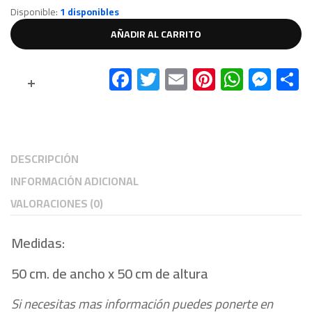
Disponible:
1 disponibles
AÑADIR AL CARRITO
F
T
E
Pi
W
M
C
Compare
ac
wi
m
nt
h
es
o
e
tt
ail
er
at
se
b
er
es
s
n
p
o
t
A
g
a
DESCRIPCIÓN
ok
p
er
t
INFORMACIÓN ADICIONAL
p
VALORACIONES (0)
Medidas:
50 cm. de ancho x 50 cm de altura
Si necesitas mas información puedes ponerte en