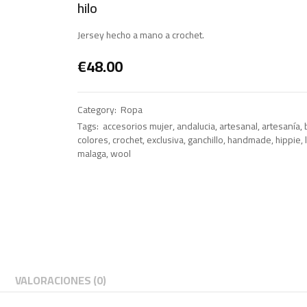
hilo
Jersey hecho a mano a crochet.
€
48.00
Category:
Ropa
Tags:
accesorios mujer
,
andalucia
,
artesanal
,
artesanía
,
colores
,
crochet
,
exclusiva
,
ganchillo
,
handmade
,
hippie
,
malaga
,
wool
VALORACIONES (0)