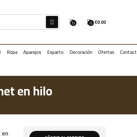
€
0.00
0
0
Ropa
Aparejos
Esparto
Decoración
Ofertas
Contac
et en hilo
 en