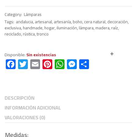
precio
precio
original
actual
era:
es:
Category:
Lámparas
€70.00.
€48.00.
Tags:
andalucia
,
artesanal
,
artesanía
,
boho
,
cera natural
,
decoración
,
exclusiva
,
handmade
,
hogar
,
iluminación
,
lámpara
,
madera
,
raíz
,
reciclado
,
rústica
,
tronco
Disponible:
Sin existencias
Compare
F
T
E
Pi
W
M
C
ac
wi
m
nt
h
es
o
e
tt
ail
er
at
se
m
b
er
es
s
n
p
DESCRIPCIÓN
o
t
A
g
ar
INFORMACIÓN ADICIONAL
ok
p
er
tir
VALORACIONES (0)
p
Medidas: