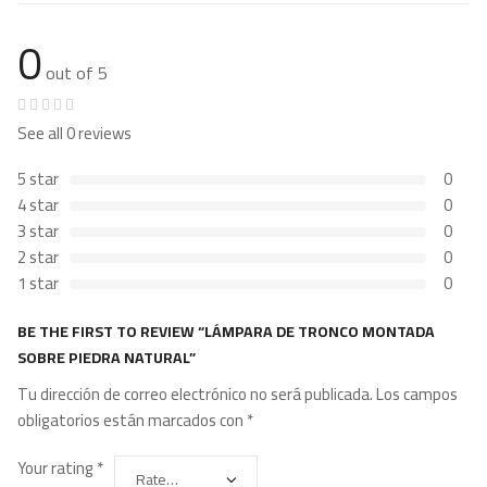
0
out of 5
See all 0 reviews
5 star
0
4 star
0
3 star
0
2 star
0
1 star
0
BE THE FIRST TO REVIEW “LÁMPARA DE TRONCO MONTADA
SOBRE PIEDRA NATURAL”
Tu dirección de correo electrónico no será publicada.
Los campos
obligatorios están marcados con
*
Your rating
*